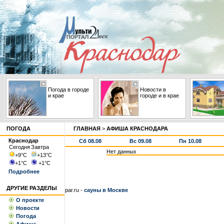
Погода в городе
Новости в
и крае
городе и в крае
ПОГОДА
ГЛАВНАЯ
>
АФИША КРАСНОДАРА
Краснодар
Сб 08.08
Вс 09.08
Пн 10.08
Сегодня
Завтра
Нет данных
+9
°С
+13
°С
+1
°С
+1
°С
Подробнее
ДРУГИЕ РАЗДЕЛЫ
par.ru -
сауны в Москве
О проекте
Новости
Погода