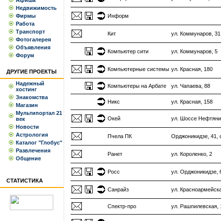
Афиша
Недвижимость
Фирмы
Информ
Работа
Транспорт
Кит
ул. Коммунаров, 31
Фотогалерея
Объявления
Компьютер сити
ул. Коммунаров, 5
Форум
Компьютерные системы
ул. Красная, 180
ДРУГИЕ ПРОЕКТЫ
Надежный
Компьютеры на Арбате
ул. Чапаева, 88
хостинг
Знакомства
Никс
ул. Красная, 158
Магазин
Мультипортал 21
Окей
ул. Шоссе Нефтяни
век
Новости
Астрология
Пчела ПК
Орджоникидзе, 41, 
Каталог "Глобус"
Развлечения
Ранет
ул. Короленко, 2
Общение
Росс
ул. Орджоникидзе, 
СТАТИСТИКА
Санрайз
ул. Красноармейска
Спектр-про
ул. Рашпилевская, 