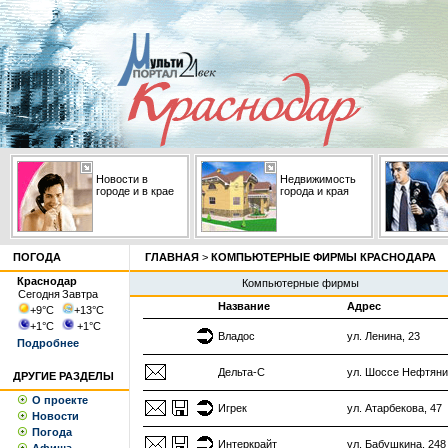
Новости в
Недвижимость
городе и в крае
города и края
ПОГОДА
ГЛАВНАЯ
>
КОМПЬЮТЕРНЫЕ ФИРМЫ КРАСНОДАРА
Краснодар
Компьютерные фирмы
Сегодня
Завтра
Название
Адрес
+9
°С
+13
°С
+1
°С
+1
°С
Владос
ул. Ленина, 23
Подробнее
Дельта-С
ул. Шоссе Нефтяни
ДРУГИЕ РАЗДЕЛЫ
О проекте
Игрек
ул. Атарбекова, 47
Новости
Погода
Интеркрайт
ул. Бабушкина, 248