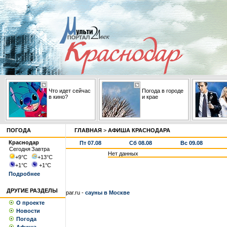
Что идет сейчас
Погода в городе
в кино?
и крае
ПОГОДА
ГЛАВНАЯ
>
АФИША КРАСНОДАРА
Краснодар
Пт 07.08
Сб 08.08
Вс 09.08
Сегодня
Завтра
Нет данных
+9
°С
+13
°С
+1
°С
+1
°С
Подробнее
ДРУГИЕ РАЗДЕЛЫ
par.ru -
сауны в Москве
О проекте
Новости
Погода