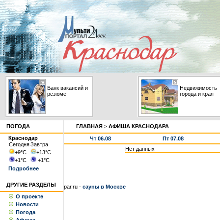
Банк вакансий и
Недвижимость
резюме
города и края
ПОГОДА
ГЛАВНАЯ
>
АФИША КРАСНОДАРА
Краснодар
Чт 06.08
Пт 07.08
Сегодня
Завтра
Нет данных
+9
°С
+13
°С
+1
°С
+1
°С
Подробнее
ДРУГИЕ РАЗДЕЛЫ
par.ru -
сауны в Москве
О проекте
Новости
Погода