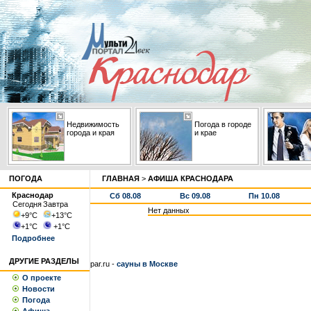
Недвижимость
Погода в городе
города и края
и крае
ПОГОДА
ГЛАВНАЯ
>
АФИША КРАСНОДАРА
Краснодар
Сб 08.08
Вс 09.08
Пн 10.08
Сегодня
Завтра
Нет данных
+9
°С
+13
°С
+1
°С
+1
°С
Подробнее
ДРУГИЕ РАЗДЕЛЫ
par.ru -
сауны в Москве
О проекте
Новости
Погода