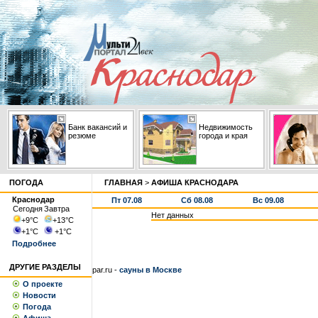
Банк вакансий и
Недвижимость
резюме
города и края
ПОГОДА
ГЛАВНАЯ
>
АФИША КРАСНОДАРА
Краснодар
Пт 07.08
Сб 08.08
Вс 09.08
Сегодня
Завтра
Нет данных
+9
°С
+13
°С
+1
°С
+1
°С
Подробнее
ДРУГИЕ РАЗДЕЛЫ
par.ru -
сауны в Москве
О проекте
Новости
Погода