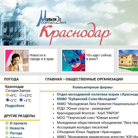
Новости в
Что идет сейчас
городе и в крае
в кино?
ПОГОДА
ГЛАВНАЯ
>
ОБЩЕСТВЕННЫЕ ОРГАНИЗАЦИИ
Краснодар
Компьютерные фирмы
Сегодня
Завтра
Отдел молодежной политики мэрии г.Краснод
+9
°С
+13
°С
ККМО "Кубанский Союз Молодежи"
+1
°С
+1
°С
ККМО "Молодежная Лига Развития Национальных К
Подробнее
КГДО "Юные скауты - разведчики"
Краснодарский Фэнтези - Клуб "РАРОК"
ДРУГИЕ РАЗДЕЛЫ
МОО "Творческий союз "Южная волна"
Молодежное общественное объединение "Лига тво
О проекте
Ассоциация молодых писателей
Новости
Объединие Юных Лидеров г.Краснодара
Погода
ККМО "Молодежное юридическое агенство "ЮР-И