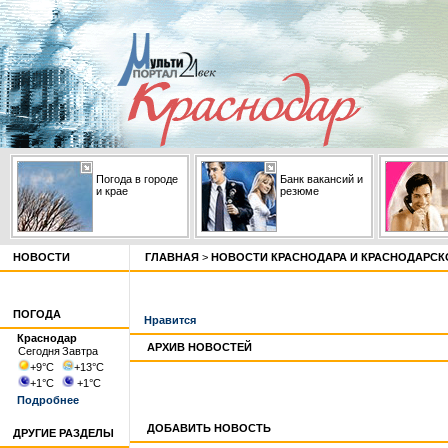
Погода в городе
Банк вакансий и
и крае
резюме
НОВОСТИ
ГЛАВНАЯ
>
НОВОСТИ КРАСНОДАРА И КРАСНОДАРСК
ПОГОДА
Нравится
Краснодар
АРХИВ НОВОСТЕЙ
Сегодня
Завтра
+9
°С
+13
°С
+1
°С
+1
°С
Подробнее
ДОБАВИТЬ НОВОСТЬ
ДРУГИЕ РАЗДЕЛЫ