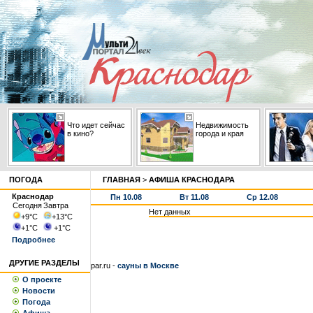
Что идет сейчас
Недвижимость
в кино?
города и края
ПОГОДА
ГЛАВНАЯ
>
АФИША КРАСНОДАРА
Краснодар
Пн 10.08
Вт 11.08
Ср 12.08
Сегодня
Завтра
Нет данных
+9
°С
+13
°С
+1
°С
+1
°С
Подробнее
ДРУГИЕ РАЗДЕЛЫ
par.ru -
сауны в Москве
О проекте
Новости
Погода