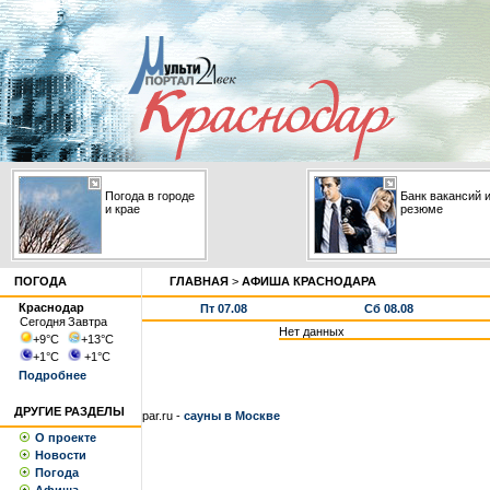
Погода в городе
Банк вакансий 
и крае
резюме
ПОГОДА
ГЛАВНАЯ
>
АФИША КРАСНОДАРА
Краснодар
Пт 07.08
Сб 08.08
Сегодня
Завтра
Нет данных
+9
°С
+13
°С
+1
°С
+1
°С
Подробнее
ДРУГИЕ РАЗДЕЛЫ
par.ru -
сауны в Москве
О проекте
Новости
Погода