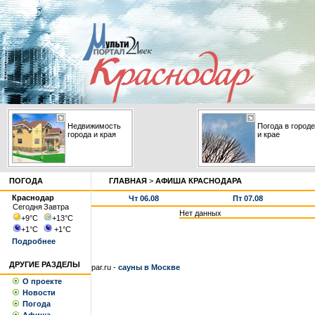
Недвижимость
Погода в городе
города и края
и крае
ПОГОДА
ГЛАВНАЯ
>
АФИША КРАСНОДАРА
Краснодар
Чт 06.08
Пт 07.08
Сегодня
Завтра
Нет данных
+9
°С
+13
°С
+1
°С
+1
°С
Подробнее
ДРУГИЕ РАЗДЕЛЫ
par.ru -
сауны в Москве
О проекте
Новости
Погода