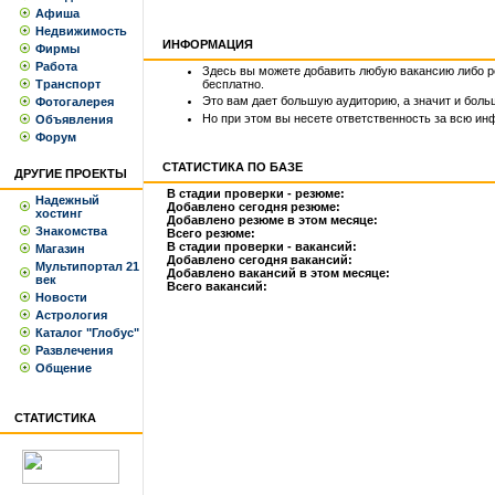
Афиша
Недвижимость
ИНФОРМАЦИЯ
Фирмы
Работа
Здесь вы можете добавить любую вакансию либо 
Транспорт
бесплатно.
Это вам дает большую аудиторию, а значит и бол
Фотогалерея
Но при этом вы несете ответственность за всю ин
Объявления
Форум
СТАТИСТИКА ПО БАЗЕ
ДРУГИЕ ПРОЕКТЫ
В стадии проверки - резюме:
Надежный
Добавлено сегодня резюме:
хостинг
Добавлено резюме в этом месяце:
Знакомства
Всего резюме:
В стадии проверки - вакансий:
Магазин
Добавлено сегодня вакансий:
Мультипортал 21
Добавлено вакансий в этом месяце:
век
Всего вакансий:
Новости
Астрология
Каталог "Глобус"
Развлечения
Общение
СТАТИСТИКА