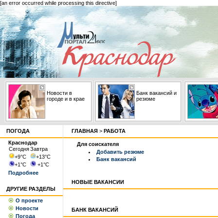
[an error occurred while processing this directive]
Новости в
Банк вакансий и
городе и в крае
резюме
ПОГОДА
ГЛАВНАЯ
>
РАБОТА
Краснодар
Для соискателя
Сегодня
Завтра
Добавить резюме
+9
°С
+13
°С
Банк вакансий
+1
°С
+1
°С
Подробнее
НОВЫЕ ВАКАНСИИ
ДРУГИЕ РАЗДЕЛЫ
О проекте
Новости
БАНК ВАКАНСИЙ
Погода