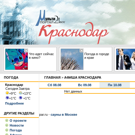
Что идет сейчас
Погода в городе
в кино?
и крае
ПОГОДА
ГЛАВНАЯ
>
АФИША КРАСНОДАРА
Краснодар
Сб 08.08
Вс 09.08
Пн 10.08
Сегодня
Завтра
Нет данных
+9
°С
+13
°С
+1
°С
+1
°С
Подробнее
ДРУГИЕ РАЗДЕЛЫ
par.ru -
сауны в Москве
О проекте
Новости
Погода