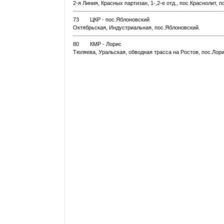
2-я Линия, Красных партизан, 1-,2-е отд., пос.Краснолит, 
73
ЦКР - пос.Яблоновский
Октябрьская, Индустриальная, пос.Яблоновский.
80
КМР - Лорис
Тюляева, Уральская, обводная трасса на Ростов, пос.Лори