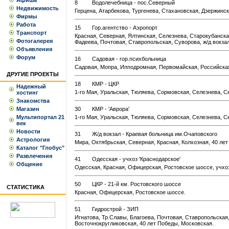
Афиша
8
Водолечебница - пос.Северный
Недвижимость
Герцена, Атарбекова, Тургенева, Стахановская, Дзержинск
Фирмы
Работа
15
Гор.агентство - Аэропорт
Транспорт
Красная, Северная, Ялтинская, Селезнева, Старокубанска
Фотогалерея
Фадеева, Почтовая, Ставропольская, Суворова, ж/д вокза
Объявления
Форум
16
Садовая - гор.психбольница
Садовая, Мопра, Ипподромная, Первомайская, Российская
ДРУГИЕ ПРОЕКТЫ
18
КМР - ЦКР
Надежный
1-го Мая, Уральская, Тюляева, Сормовская, Селезнева, С
хостинг
Знакомства
Магазин
30
КМР - 'Аврора'
Мультипортал 21
1-го Мая, Уральская, Тюляева, Сормовская, Селезнева, С
век
Новости
31
Ж/д вокзал - Краевая больница им.Очаповского
Астрология
Мира, Октябрьская, Северная, Красная, Колхозная, 40 лет
Каталог "Глобус"
Развлечения
41
Одесская - учхоз 'Краснодарское'
Общение
Одесская, Красная, Офицерская, Ростовское шоссе, учхоз
50
ЦКР - 21-й км. Ростовского шоссе
СТАТИСТИКА
Красная, Офицерская, Ростовское шоссе.
51
Гидрострой - ЗИП
Игнатова, Тр.Славы, Благоева, Почтовая, Ставропольская
Восточнокругликовская, 40 лет Победы, Московская.