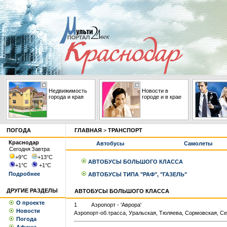
Недвижимость
Новости в
города и края
городе и в крае
ПОГОДА
ГЛАВНАЯ
>
ТРАНСПОРТ
Краснодар
Автобусы
Самолеты
Сегодня
Завтра
+9
°С
+13
°С
АВТОБУСЫ БОЛЬШОГО КЛАССА
+1
°С
+1
°С
Подробнее
АВТОБУСЫ ТИПА "РАФ", "ГАЗЕЛЬ"
ДРУГИЕ РАЗДЕЛЫ
АВТОБУСЫ БОЛЬШОГО КЛАССА
О проекте
1
Аэропорт - 'Аврора'
Новости
Аэропорт-об.трасса, Уральская, Тюляева, Сормовская, Се
Погода