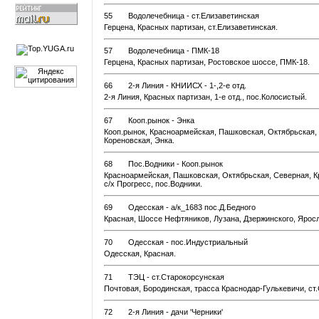
55
Водолечебница - ст.Елизаветинская
Герцена, Красных партизан, ст.Елизаветинская.
57
Водолечебница - ПМК-18
Герцена, Красных партизан, Ростовское шоссе, ПМК-18.
66
2-я Линия - КНИИСХ - 1-,2-е отд.
2-я Линия, Красных партизан, 1-е отд., пос.Колосистый.
67
Кооп.рынок - Энка
Кооп.рынок, Красноармейская, Пашковская, Октябрьская,
Кореновская, Энка.
68
Пос.Водники - Кооп.рынок
Красноармейская, Пашковская, Октябрьская, Северная, Кр
с/х Прогресс, пос.Водники.
69
Одесская - а/к_1683 пос.Д.Бедного
Красная, Шоссе Нефтяников, Лузана, Дзержинского, Яросл
70
Одесская - пос.Индустриальный
Одесская, Красная.
71
ТЭЦ - ст.Старокорсунская
Почтовая, Бородинская, трасса Краснодар-Гулькевичи, ст
72
2-я Линия - дачи 'Черники'