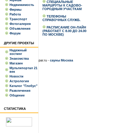
Афиша
СПЕЦИАЛЬНЫЕ
Недвижимость
МАРШРУТЫ К САДОВО-
ГОРОДНЫМ УЧАСТКАМ
Фирмы
Работа
ТЕЛЕФОНЫ
Транспорт
СПРАВОЧНЫХ СЛУЖБ.
Фотогалерея
РАСПИСАНИЕ ОН-ЛАЙН
Объявления
(РАБОТАЕТ С 8.00 ДО 24.00
Форум
ПО МОСКВЕ)
ДРУГИЕ ПРОЕКТЫ
Надежный
хостинг
Знакомства
par.ru -
сауны Москва
Магазин
Мультипортал 21
век
Новости
Астрология
Каталог "Глобус"
Развлечения
Общение
СТАТИСТИКА