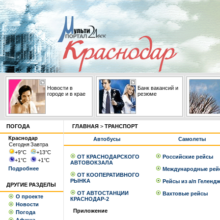
Новости в
Банк вакансий и
городе и в крае
резюме
ПОГОДА
ГЛАВНАЯ
>
ТРАНСПОРТ
Краснодар
Автобусы
Самолеты
Сегодня
Завтра
+9
°С
+13
°С
ОТ КРАСНОДАРСКОГО
Российские рейсы
+1
°С
+1
°С
АВТОВОКЗАЛА
Подробнее
Международные рей
ОТ КООПЕРАТИВНОГО
РЫНКА
Рейсы из а/п Геленд
ДРУГИЕ РАЗДЕЛЫ
ОТ АВТОСТАНЦИИ
Вахтовые рейсы
О проекте
КРАСНОДАР-2
Новости
Приложение
Погода