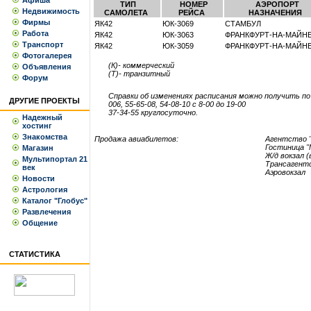
Афиша
ТИП
НОМЕР
АЭРОПОРТ
Недвижимость
САМОЛЕТА
РЕЙСА
НАЗНАЧЕНИЯ
Фирмы
ЯК42
ЮК-3069
СТАМБУЛ
Работа
ЯК42
ЮК-3063
ФРАНКФУРТ-НА-МАЙН
Транспорт
ЯК42
ЮК-3059
ФРАНКФУРТ-НА-МАЙН
Фотогалерея
(К)- коммерческий
Объявления
(Т)- транзитный
Форум
Справки об изменениях расписания можно получить п
ДРУГИЕ ПРОЕКТЫ
006, 55-65-08, 54-08-10 с 8-00 до 19-00
37-34-55 круглосуточно.
Надежный
хостинг
Знакомства
Продажа авиабилетов:
Агентство "
Гостиница "
Магазин
Ж/д вокзал 
Мультипортал 21
Трансагент
век
Аэровокзал
Новости
Астрология
Каталог "Глобус"
Развлечения
Общение
СТАТИСТИКА