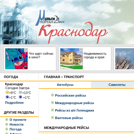
Что идет сейчас
Недвижимость
в кино?
города и края
ПОГОДА
ГЛАВНАЯ
>
ТРАНСПОРТ
Краснодар
Автобусы
Самолеты
Сегодня
Завтра
+9
°С
+13
°С
Российские рейсы
+1
°С
+1
°С
Подробнее
Международные рейсы
Рейсы из а/п Геленджик
ДРУГИЕ РАЗДЕЛЫ
Вахтовые рейсы
О проекте
Новости
МЕЖДУНАРОДНЫЕ РЕЙСЫ
Погода