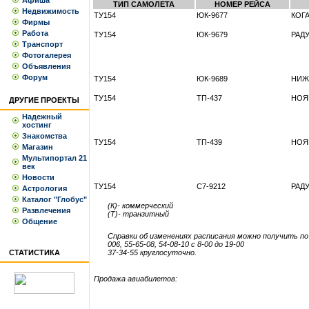
Афиша
ТИП САМОЛЕТА
НОМЕР РЕЙСА
Недвижимость
ТУ154
ЮК-9677
КОГ
Фирмы
Работа
ТУ154
ЮК-9679
РАД
Транспорт
Фотогалерея
Объявления
Форум
ТУ154
ЮК-9689
НИЖ
ТУ154
ТП-437
НОЯ
ДРУГИЕ ПРОЕКТЫ
Надежный
хостинг
Знакомства
ТУ154
ТП-439
НОЯ
Магазин
Мультипортал 21
век
Новости
ТУ154
С7-9212
РАД
Астрология
Каталог "Глобус"
(К)- коммерческий
Развлечения
(Т)- транзитный
Общение
Справки об изменениях расписания можно получить п
006, 55-65-08, 54-08-10 с 8-00 до 19-00
СТАТИСТИКА
37-34-55 круглосуточно.
Продажа авиабилетов: