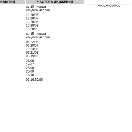
РИБЫТИЯ
ЧАСТОТА ДВИЖЕНИЯ
???? ????????
по 10 числам
каждого месяца
12,28/06
12,28/07
12,28/08
13,29/09
13,28/10
по 15 числам
каждого месяца
08,22/06
06,20/07
10,24/08
07,21/09
05,19/10
21/06
19/07
23/08
20/09
18/10
02,16,30/06