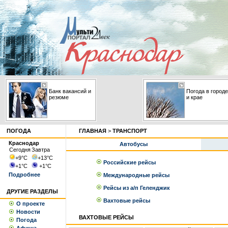
Банк вакансий и
Погода в городе
резюме
и крае
ПОГОДА
ГЛАВНАЯ
>
ТРАНСПОРТ
Краснодар
Автобусы
Сегодня
Завтра
+9
°С
+13
°С
Российские рейсы
+1
°С
+1
°С
Подробнее
Международные рейсы
Рейсы из а/п Геленджик
ДРУГИЕ РАЗДЕЛЫ
Вахтовые рейсы
О проекте
Новости
ВАХТОВЫЕ РЕЙСЫ
Погода