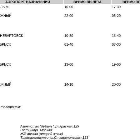
АЭРОПОРТ НАЗНАЧЕНИЯ
ВРЕМЯ ВЫЛЕТА
ВРЕМЯ П
АЛЫМ
10-00
17-30
УЖНЫЙ
22-00
06-20
НЕВАРТОВСК
10-30
16-40
БРЬСК
01-40
07-30
БРЬСК
13-00
19-00
УЖНЫЙ
14-10
20-30
о телефонам:
Агентство "Кубань",ул.Красная,129
Гостиница "Москва"
Ж/д вокзал (второй этаж)
Трансагентство ул.Ставропольская,153