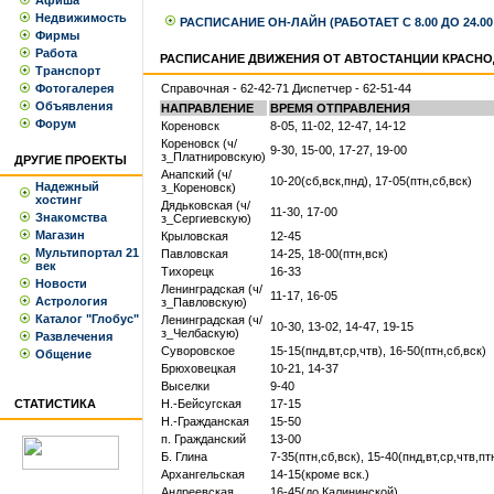
Афиша
Недвижимость
РАСПИСАНИЕ ОН-ЛАЙН (РАБОТАЕТ С 8.00 ДО 24.0
Фирмы
Работа
РАСПИСАНИЕ ДВИЖЕНИЯ ОТ АВТОСТАНЦИИ КРАСНО
Транспорт
Фотогалерея
Справочная - 62-42-71 Диспетчер - 62-51-44
Объявления
НАПРАВЛЕНИЕ
ВРЕМЯ ОТПРАВЛЕНИЯ
Форум
Кореновск
8-05, 11-02, 12-47, 14-12
Кореновск (ч/
9-30, 15-00, 17-27, 19-00
з_Платнировскую)
ДРУГИЕ ПРОЕКТЫ
Анапский (ч/
10-20(сб,вск,пнд), 17-05(птн,сб,вск)
Надежный
з_Кореновск)
хостинг
Дядьковская (ч/
11-30, 17-00
Знакомства
з_Сергиевскую)
Магазин
Крыловская
12-45
Мультипортал 21
Павловская
14-25, 18-00(птн,вск)
век
Тихорецк
16-33
Новости
Ленинградская (ч/
11-17, 16-05
Астрология
з_Павловскую)
Каталог "Глобус"
Ленинградская (ч/
10-30, 13-02, 14-47, 19-15
з_Челбаскую)
Развлечения
Суворовское
15-15(пнд,вт,ср,чтв), 16-50(птн,сб,вск)
Общение
Брюховецкая
10-21, 14-37
Выселки
9-40
СТАТИСТИКА
Н.-Бейсугская
17-15
Н.-Гражданская
15-50
п. Гражданский
13-00
Б. Глина
7-35(птн,сб,вск), 15-40(пнд,вт,ср,чтв,пт
Архангельская
14-15(кроме вск.)
Андреевская
16-45(до Калининской)