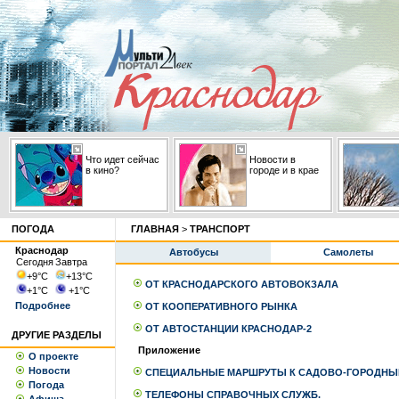
Что идет сейчас
Новости в
в кино?
городе и в крае
ПОГОДА
ГЛАВНАЯ
>
ТРАНСПОРТ
Краснодар
Автобусы
Самолеты
Сегодня
Завтра
+9
°С
+13
°С
ОТ КРАСНОДАРСКОГО АВТОВОКЗАЛА
+1
°С
+1
°С
Подробнее
ОТ КООПЕРАТИВНОГО РЫНКА
ОТ АВТОСТАНЦИИ КРАСНОДАР-2
ДРУГИЕ РАЗДЕЛЫ
Приложение
О проекте
Новости
СПЕЦИАЛЬНЫЕ МАРШРУТЫ К САДОВО-ГОРОДНЫ
Погода
ТЕЛЕФОНЫ СПРАВОЧНЫХ СЛУЖБ.