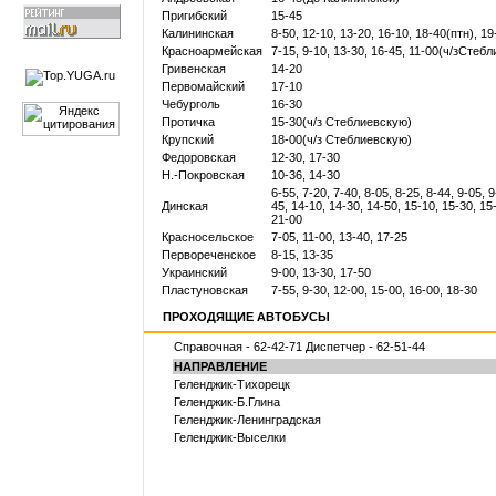
Пригибский
15-45
Калининская
8-50, 12-10, 13-20, 16-10, 18-40(птн), 19
Красноармейская
7-15, 9-10, 13-30, 16-45, 11-00(ч/зСтеб
Гривенская
14-20
Первомайский
17-10
Чебурголь
16-30
Протичка
15-30(ч/з Стеблиевскую)
Крупский
18-00(ч/з Стеблиевскую)
Федоровская
12-30, 17-30
Н.-Покровская
10-36, 14-30
6-55, 7-20, 7-40, 8-05, 8-25, 8-44, 9-05, 
Динская
45, 14-10, 14-30, 14-50, 15-10, 15-30, 15
21-00
Красносельское
7-05, 11-00, 13-40, 17-25
Первореченское
8-15, 13-35
Украинский
9-00, 13-30, 17-50
Пластуновская
7-55, 9-30, 12-00, 15-00, 16-00, 18-30
ПРОХОДЯЩИЕ АВТОБУСЫ
Справочная - 62-42-71 Диспетчер - 62-51-44
НАПРАВЛЕНИЕ
Геленджик-Тихорецк
Геленджик-Б.Глина
Геленджик-Ленинградская
Геленджик-Выселки