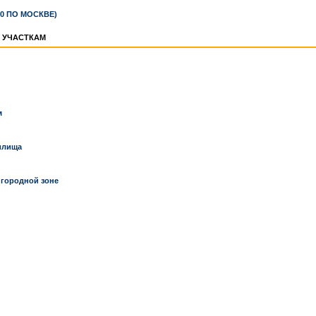
00 ПО МОСКВЕ)
 УЧАСТКАМ
м
илища
городной зоне