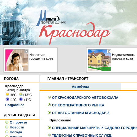
Новости в
Недвижимость
городе и в крае
города и края
ПОГОДА
ГЛАВНАЯ
>
ТРАНСПОРТ
Краснодар
Автобусы
Сегодня
Завтра
+9
°С
+13
°С
ОТ КРАСНОДАРСКОГО АВТОВОКЗАЛА
+1
°С
+1
°С
Подробнее
ОТ КООПЕРАТИВНОГО РЫНКА
ОТ АВТОСТАНЦИИ КРАСНОДАР-2
ДРУГИЕ РАЗДЕЛЫ
Приложение
О проекте
Новости
СПЕЦИАЛЬНЫЕ МАРШРУТЫ К САДОВО-ГОРОДН
Погода
ТЕЛЕФОНЫ СПРАВОЧНЫХ СЛУЖБ.