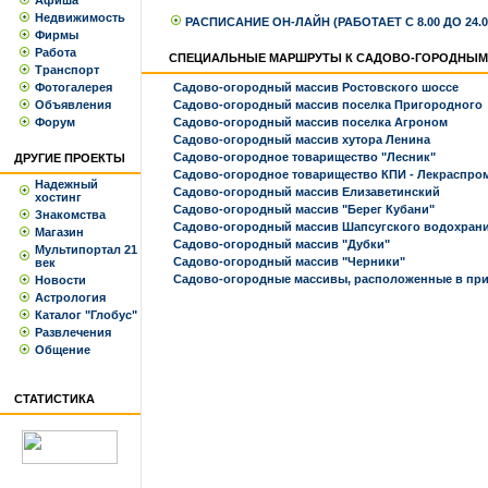
Афиша
Недвижимость
РАСПИСАНИЕ ОН-ЛАЙН (РАБОТАЕТ С 8.00 ДО 24.
Фирмы
Работа
СПЕЦИАЛЬНЫЕ МАРШРУТЫ К САДОВО-ГОРОДНЫМ
Транспорт
Фотогалерея
Садово-огородный массив Ростовского шоссе
Объявления
Садово-огородный массив поселка Пригородного
Форум
Садово-огородный массив поселка Агроном
Садово-огородный массив хутора Ленина
Садово-огородное товарищество "Лесник"
ДРУГИЕ ПРОЕКТЫ
Садово-огородное товарищество КПИ - Лекраспро
Надежный
Садово-огородный массив Елизаветинский
хостинг
Садово-огородный массив "Берег Кубани"
Знакомства
Садово-огородный массив Шапсугского водохран
Магазин
Садово-огородный массив "Дубки"
Мультипортал 21
Садово-огородный массив "Черники"
век
Садово-огородные массивы, расположенные в при
Новости
Астрология
Каталог "Глобус"
Развлечения
Общение
СТАТИСТИКА