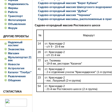
Афиша
Садово-огородный массив "Берег Кубани"
Недвижимость
Садово-огородный массив Шапсугского водохрани
Фирмы
Садово-огородный массив "Дубки"
Работа
Садово-огородный массив "Черники"
Транспорт
Садово-огородные массивы, расположенные в приг
Фотогалерея
Объявления
Садово-огородный массив Ростовского шоссе
Форум
№
Маршрут
ДРУГИЕ ПРОЕКТЫ
Надежный
14
ст. Краснодар-2
хостинг
- с/т 9 - 15-й км
Знакомства
20
ст. Краснодар-2
Магазин
- с/т 21-й км
Мультипортал 21
век
77
ул. Тюляева
- 19-й км, ресторан "Казачок"
Новости
Астрология
41
ст. Краснодар-2
- 2-е отделение учхоза "Краснодарское" (1-я группа)
Каталог "Глобус"
Развлечения
23
ст. Краснодар-2
Общение
- пос. Лазурный (2-я группа)
54
ст. Краснодар-2
- 21-й км Ростовского шоссе (2-я группа)
СТАТИСТИКА