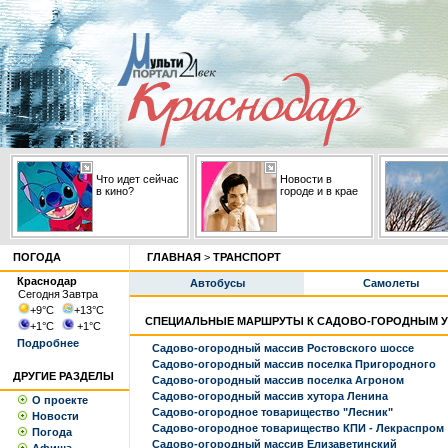
Что идет сейчас
Новости в
в кино?
городе и в крае
ПОГОДА
ГЛАВНАЯ
>
ТРАНСПОРТ
Краснодар
Автобусы
Самолеты
Сегодня
Завтра
+9
°С
+13
°С
СПЕЦИАЛЬНЫЕ МАРШРУТЫ К САДОВО-ГОРОДНЫМ 
+1
°С
+1
°С
Подробнее
Садово-огородный массив Ростовского шоссе
Садово-огородный массив поселка Пригородного
ДРУГИЕ РАЗДЕЛЫ
Садово-огородный массив поселка Агроном
Садово-огородный массив хутора Ленина
О проекте
Садово-огородное товарищество "Лесник"
Новости
Садово-огородное товарищество КПИ - Лекраспром
Погода
Садово-огородный массив Елизаветинский