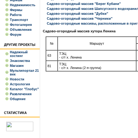
Афиша
Садово-огородный массив "Берег Кубани"
Недвижимость
Садово-огородный массив Шапсугского водохрани
Фирмы
Садово-огородный массив "Дубки"
Работа
Садово-огородный массив "Черники"
Транспорт
Садово-огородные массивы, расположенные в приг
Фотогалерея
Объявления
Садово-огородный массив хутора Ленина
Форум
№
Маршрут
ДРУГИЕ ПРОЕКТЫ
Надежный
ТЭЦ
63
хостинг
- с/т х. Ленина
Знакомства
ТЭЦ
Магазин
81
- с/т х. Ленина (2-я группа)
Мультипортал 21
век
Новости
Астрология
Каталог "Глобус"
Развлечения
Общение
СТАТИСТИКА