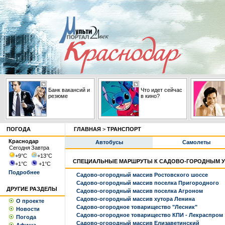
Банк вакансий и
Что идет сейчас
резюме
в кино?
ПОГОДА
ГЛАВНАЯ
>
ТРАНСПОРТ
Краснодар
Автобусы
Самолеты
Сегодня
Завтра
+9
°С
+13
°С
СПЕЦИАЛЬНЫЕ МАРШРУТЫ К САДОВО-ГОРОДНЫМ 
+1
°С
+1
°С
Подробнее
Садово-огородный массив Ростовского шоссе
Садово-огородный массив поселка Пригородного
ДРУГИЕ РАЗДЕЛЫ
Садово-огородный массив поселка Агроном
Садово-огородный массив хутора Ленина
О проекте
Садово-огородное товарищество "Лесник"
Новости
Садово-огородное товарищество КПИ - Лекраспром
Погода
Садово-огородный массив Елизаветинский