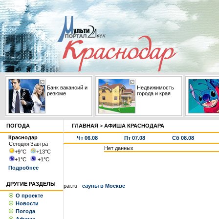
Банк вакансий и
Недвижимость
резюме
города и края
ПОГОДА
ГЛАВНАЯ
>
АФИША КРАСНОДАРА
Краснодар
Чт 06.08
Пт 07.08
Сб 08.08
Сегодня
Завтра
Нет данных
+9
°С
+13
°С
+1
°С
+1
°С
Подробнее
ДРУГИЕ РАЗДЕЛЫ
par.ru -
сауны в Москве
О проекте
Новости
Погода